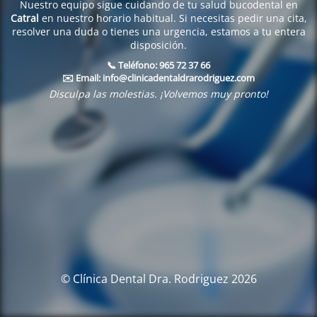
Nuestro equipo sigue cuidando de tu salud bucodental en
Catral
en nuestro horario habitual. Si necesitas pedir una cita,
resolver una duda o tienes una urgencia, estamos a tu entera
disposición.
📞 Teléfono:
965 72 37 66
✉️ Email:
info@clinicadentaldrarodriguez.com
Disculpa las molestias. ¡Volvemos muy pronto!
© Clínica Dental Dra. Rodriguez 2026