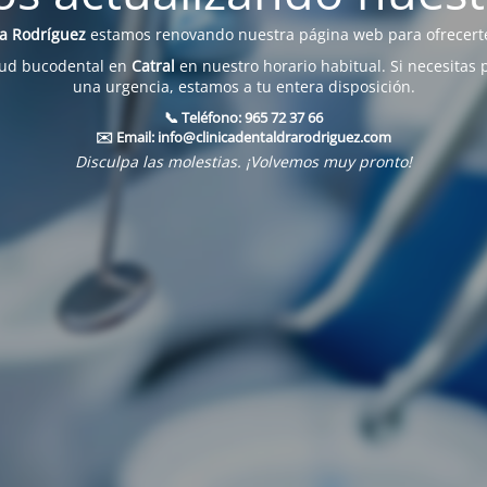
na Rodríguez
estamos renovando nuestra página web para ofrecerte
lud bucodental en
Catral
en nuestro horario habitual. Si necesitas 
una urgencia, estamos a tu entera disposición.
📞 Teléfono:
965 72 37 66
✉️ Email:
info@clinicadentaldrarodriguez.com
Disculpa las molestias. ¡Volvemos muy pronto!