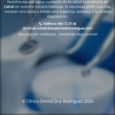
Nuestro equipo sigue cuidando de tu salud bucodental en
Catral
en nuestro horario habitual. Si necesitas pedir una cita,
resolver una duda o tienes una urgencia, estamos a tu entera
disposición.
📞 Teléfono:
965 72 37 66
✉️ Email:
info@clinicadentaldrarodriguez.com
Disculpa las molestias. ¡Volvemos muy pronto!
© Clínica Dental Dra. Rodriguez 2026