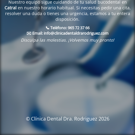
Nuestro equipo sigue cuidando de tu salud bucodental en
Catral
en nuestro horario habitual. Si necesitas pedir una cita,
resolver una duda o tienes una urgencia, estamos a tu entera
disposición.
📞 Teléfono:
965 72 37 66
✉️ Email:
info@clinicadentaldrarodriguez.com
Disculpa las molestias. ¡Volvemos muy pronto!
© Clínica Dental Dra. Rodriguez 2026