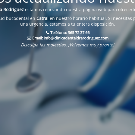
na Rodríguez
estamos renovando nuestra página web para ofrecerte
lud bucodental en
Catral
en nuestro horario habitual. Si necesitas 
una urgencia, estamos a tu entera disposición.
📞 Teléfono:
965 72 37 66
✉️ Email:
info@clinicadentaldrarodriguez.com
Disculpa las molestias. ¡Volvemos muy pronto!