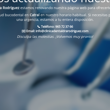
na Rodríguez
estamos renovando nuestra página web para ofrecerte
lud bucodental en
Catral
en nuestro horario habitual. Si necesitas 
una urgencia, estamos a tu entera disposición.
📞 Teléfono:
965 72 37 66
✉️ Email:
info@clinicadentaldrarodriguez.com
Disculpa las molestias. ¡Volvemos muy pronto!