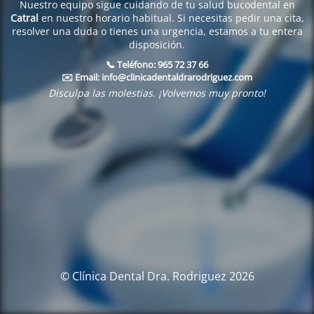
Nuestro equipo sigue cuidando de tu salud bucodental en
Catral
en nuestro horario habitual. Si necesitas pedir una cita,
resolver una duda o tienes una urgencia, estamos a tu entera
disposición.
📞 Teléfono:
965 72 37 66
✉️ Email:
info@clinicadentaldrarodriguez.com
Disculpa las molestias. ¡Volvemos muy pronto!
© Clínica Dental Dra. Rodriguez 2026