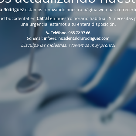
na Rodríguez
estamos renovando nuestra página web para ofrecerte
lud bucodental en
Catral
en nuestro horario habitual. Si necesitas 
una urgencia, estamos a tu entera disposición.
📞 Teléfono:
965 72 37 66
✉️ Email:
info@clinicadentaldrarodriguez.com
Disculpa las molestias. ¡Volvemos muy pronto!