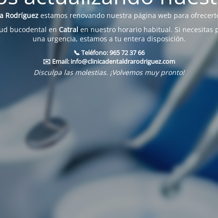
na Rodríguez
estamos renovando nuestra página web para ofrecerte
lud bucodental en
Catral
en nuestro horario habitual. Si necesitas 
una urgencia, estamos a tu entera disposición.
📞 Teléfono:
965 72 37 66
✉️ Email:
info@clinicadentaldrarodriguez.com
Disculpa las molestias. ¡Volvemos muy pronto!