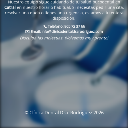
Nuestro equipo sigue cuidando de tu salud bucodental en
Catral
en nuestro horario habitual. Si necesitas pedir una cita,
resolver una duda o tienes una urgencia, estamos a tu entera
disposición.
📞 Teléfono:
965 72 37 66
✉️ Email:
info@clinicadentaldrarodriguez.com
Disculpa las molestias. ¡Volvemos muy pronto!
© Clínica Dental Dra. Rodriguez 2026