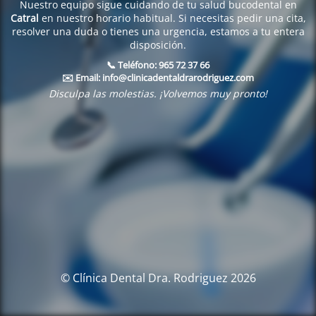
Nuestro equipo sigue cuidando de tu salud bucodental en
Catral
en nuestro horario habitual. Si necesitas pedir una cita,
resolver una duda o tienes una urgencia, estamos a tu entera
disposición.
📞 Teléfono:
965 72 37 66
✉️ Email:
info@clinicadentaldrarodriguez.com
Disculpa las molestias. ¡Volvemos muy pronto!
© Clínica Dental Dra. Rodriguez 2026