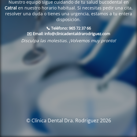
Nuestro equipo sigue cuidando de tu salud bucodental en
Catral
en nuestro horario habitual. Si necesitas pedir una cita,
resolver una duda o tienes una urgencia, estamos a tu entera
disposición.
📞 Teléfono:
965 72 37 66
✉️ Email:
info@clinicadentaldrarodriguez.com
Disculpa las molestias. ¡Volvemos muy pronto!
© Clínica Dental Dra. Rodriguez 2026