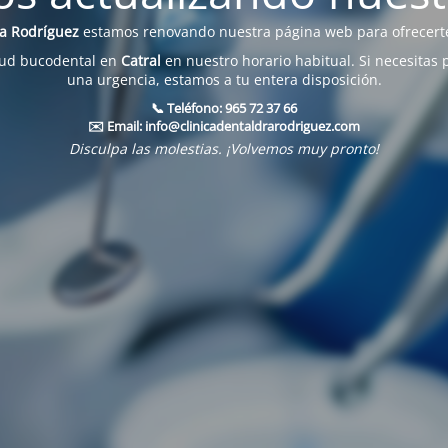
na Rodríguez
estamos renovando nuestra página web para ofrecerte
lud bucodental en
Catral
en nuestro horario habitual. Si necesitas 
una urgencia, estamos a tu entera disposición.
📞 Teléfono:
965 72 37 66
✉️ Email:
info@clinicadentaldrarodriguez.com
Disculpa las molestias. ¡Volvemos muy pronto!