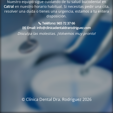
Nuestro equipo sigue cuidando de tu salud bucodental en
Catral
en nuestro horario habitual. Si necesitas pedir una cita,
resolver una duda o tienes una urgencia, estamos a tu entera
disposición.
📞 Teléfono:
965 72 37 66
✉️ Email:
info@clinicadentaldrarodriguez.com
Disculpa las molestias. ¡Volvemos muy pronto!
© Clínica Dental Dra. Rodriguez 2026