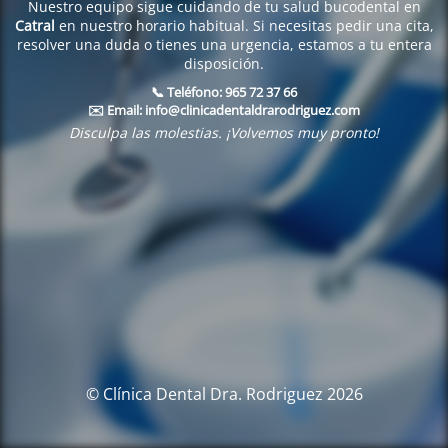
Nuestro equipo sigue cuidando de tu salud bucodental en
Catral
en nuestro horario habitual. Si necesitas pedir una cita,
resolver una duda o tienes una urgencia, estamos a tu entera
disposición.
📞 Teléfono:
965 72 37 66
✉️ Email:
info@clinicadentaldrarodriguez.com
Disculpa las molestias. ¡Volvemos muy pronto!
© Clínica Dental Dra. Rodriguez 2026